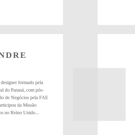
NDRE
A
designer formado pela
al do Paraná, com pós-
ão de Negócios pela FAE
articipou da Missão
os no Reino Unido...