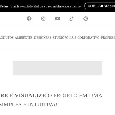
SIMULAR AGORA
o
Pollus
- Simule o estofado ideal para o seu ambiente agora mesmo!
RODUTOS
AMBIENTES
DESIGNERS
STUDIOPOLLUS
CORPORATIVO
PROFISS
URE
E
VISUALIZE
O PROJETO EM UMA
IMPLES E INTUITIVA!