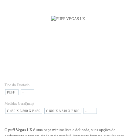
Tipo do Estofado
PUFF
-
Medidas Geral(mm)
C 450 X A 500 X P 450
C 800 X A 340 X P 800
-
O
puff Vegas LX
é uma peça minimalista e delicada, suas opções de
acabamento a tornam ainda mais versátil. Apresenta formato circular com