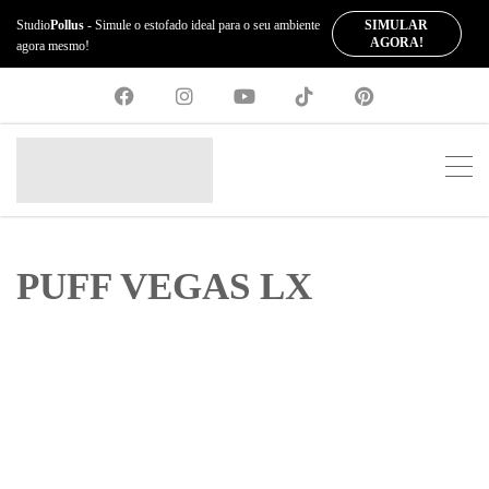
SIMULAR
Studio
Pollus
- Simule o estofado ideal para o seu ambiente
AGORA!
agora mesmo!
PUFF VEGAS LX