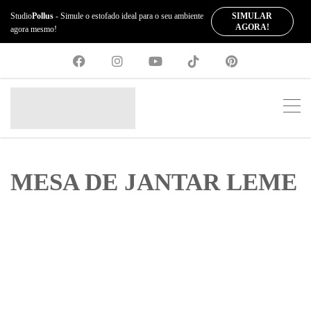
SIMULAR
Studio
Pollus
- Simule o estofado ideal para o seu ambiente
AGORA!
agora mesmo!
MESA DE JANTAR LEME