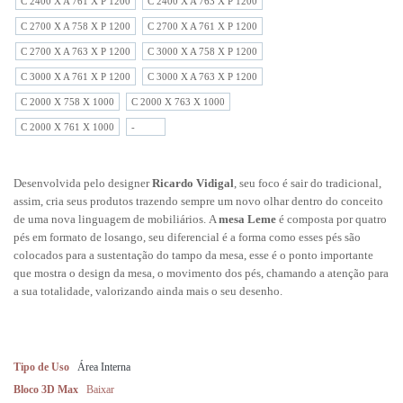
C 2400 X A 761 X P 1200
C 2400 X A 763 X P 1200
C 2700 X A 758 X P 1200
C 2700 X A 761 X P 1200
C 2700 X A 763 X P 1200
C 3000 X A 758 X P 1200
C 3000 X A 761 X P 1200
C 3000 X A 763 X P 1200
C 2000 X 758 X 1000
C 2000 X 763 X 1000
C 2000 X 761 X 1000
-
Desenvolvida pelo designer
Ricardo Vidigal
, seu foco é sair do tradicional,
assim, cria seus produtos trazendo sempre um novo olhar dentro do conceito
de uma nova linguagem de mobiliários.
A
mesa Leme
é composta por quatro
pés em formato de losango, seu diferencial é a forma como esses pés são
colocados para a sustentação do tampo da mesa, esse é o ponto importante
que mostra o design da mesa, o movimento dos pés, chamando a atenção para
a sua totalidade, valorizando ainda mais o seu desenho.
Tipo de Uso
Área Interna
Bloco 3D Max
Baixar