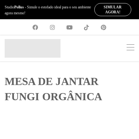
SIMULAR
Studio
Pollus
- Simule o estofado ideal para o seu ambiente
AGORA!
agora mesmo!
MESA DE JANTAR
FUNGI ORGÂNICA