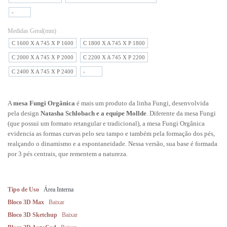
-
Medidas Geral(mm)
C 1600 X A 745 X P 1600
C 1800 X A 745 X P 1800
C 2000 X A 745 X P 2000
C 2200 X A 745 X P 2200
C 2400 X A 745 X P 2400
-
A
mesa Fungi Orgânica
é mais um produto da linha Fungi, desenvolvida
pela design
Natasha Schlobach e a equipe Mollde
. Diferente da mesa Fungi
(que possui um formato retangular e tradicional), a mesa Fungi Orgânica
evidencia as formas curvas pelo seu tampo e também pela formação dos pés,
realçando o dinamismo e a espontaneidade. Nessa versão, sua base é formada
por 3 pés centrais, que rementem a natureza.
Tipo de Uso
Área Interna
Bloco 3D Max
Baixar
Bloco 3D Sketchup
Baixar