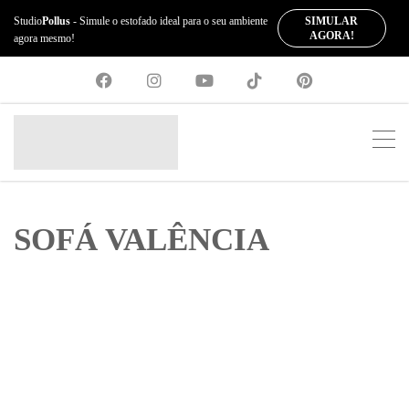
SIMULAR
Studio
Pollus
- Simule o estofado ideal para o seu ambiente
AGORA!
agora mesmo!
SOFÁ VALÊNCIA