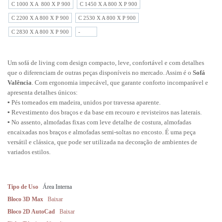
C 1000 X A  800 X P 900
C 1450 X A 800 X P 900
C 2200 X A 800 X P 900
C 2530 X A 800 X P 900
C 2830 X A 800 X P 900
-
Um sofá de living com design compacto, leve, confortável e com detalhes
que o diferenciam de outras peças disponíveis no mercado. Assim é o
S
ofá
Valência
. Com ergonomia impecável, que garante conforto incomparável e
apresenta detalhes únicos:
▪️ Pés torneados em madeira, unidos por travessa aparente.
▪️ Revestimento dos braços e da base em recouro e revisteiros nas laterais.
▪️ No assento, almofadas fixas com leve detalhe de costura, almofadas
encaixadas nos braços e almofadas semi-soltas no encosto. É uma peça
versátil e clássica, que pode ser utilizada na decoração de ambientes de
variados estilos.
Tipo de Uso
Área Interna
Bloco 3D Max
Baixar
Bloco 2D AutoCad
Baixar