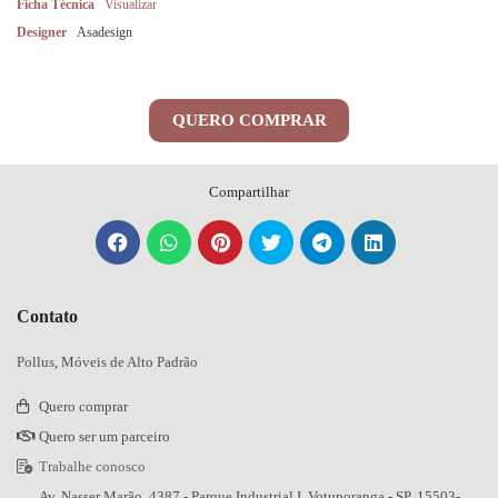
Ficha Técnica
Visualizar
Designer
Asadesign
QUERO COMPRAR
Compartilhar
Contato
Pollus, Móveis de Alto Padrão
Quero comprar
Quero ser um parceiro
Trabalhe conosco
Av. Nasser Marão, 4387 - Parque Industrial I, Votuporanga - SP, 15503-