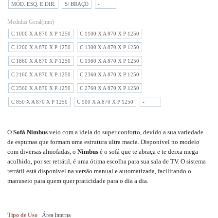
MÓD. ESQ. E DIR.
S/ BRAÇO
-
Medidas Geral(mm)
C 1000 X A 870 X P 1250
C 1100 X A 870 X P 1250
C 1200 X A 870 X P 1250
C 1300 X A 870 X P 1250
C 1860 X A 870 X P 1250
C 1960 X A 870 X P 1250
C 2160 X A 870 X P 1250
C 2360 X A 870 X P 1250
C 2560 X A 870 X P 1250
C 2760 X A 870 X P 1250
C 850 X A 870 X P 1250
C 900 X A 870 X P 1250
-
O
S
ofá Nimbus
veio com a ideia do super conforto, devido a sua variedade
de espumas que formam uma estrutura ultra macia. Disponível no modelo
com diversas almofadas, o
Nimbus
é o sofá que te abraça e te deixa mega
acolhido, por ser retrátil, é uma ótima escolha para sua sala de TV. O sistema
retrátil está disponível na versão manual e automatizada, facilitando o
manuseio para quem quer praticidade para o dia a dia.
Tipo de Uso
Área Interna