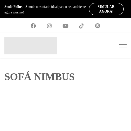
SIMULAR
Studio
Pollus
- Simule o estofado ideal para o seu ambiente
AGORA!
agora mesmo!
SOFÁ NIMBUS