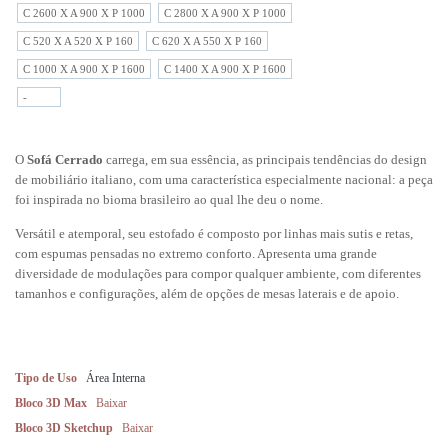
C 2600 X A 900 X P 1000
C 2800 X A 900 X P 1000
C 520 X A 520 X P 160
C 620 X A 550 X P 160
C 1000 X A 900 X P 1600
C 1400 X A 900 X P 1600
-
O
S
ofá Cerrado
carrega, em sua essência, as principais tendências do design
de mobiliário italiano, com uma característica especialmente nacional: a peça
foi inspirada no bioma brasileiro ao qual lhe deu o nome.
Versátil e atemporal, seu estofado é composto por linhas mais sutis e retas,
com espumas pensadas no extremo conforto. Apresenta uma grande
diversidade de modulações para compor qualquer ambiente, com diferentes
tamanhos e configurações, além de opções de mesas laterais e de apoio.
Tipo de Uso
Área Interna
Bloco 3D Max
Baixar
Bloco 3D Sketchup
Baixar