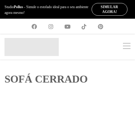
SIMULAR
Studio
Pollus
- Simule o estofado ideal para o seu ambiente
AGORA!
agora mesmo!
SOFÁ CERRADO